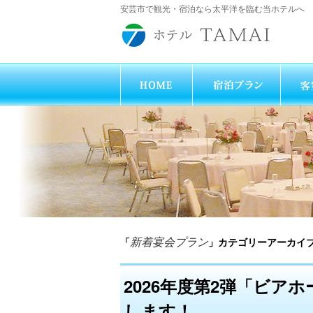
安芸市で観光・宿泊なら太平洋を臨む当ホテルへ
「
」カテゴリーアーカイ
新着宴会プラン
2026年度第2弾「ビア
します！